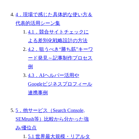
4．現場で感じた具体的な使い方＆
代表的活用シーン集
4.1．競合サイトチェックに
よる差別化戦略設計の方法
4.2．狙うべき“勝ち筋”キーワ
ード発見～記事制作プロセス
例
4.3．AIヘルパー活用や
Googleビジネスプロフィール
連携事例
5．他サービス（Search Console,
SEMrush等）比較から分かった強
み/優位点
5.1 世界最大規模・リアルタ