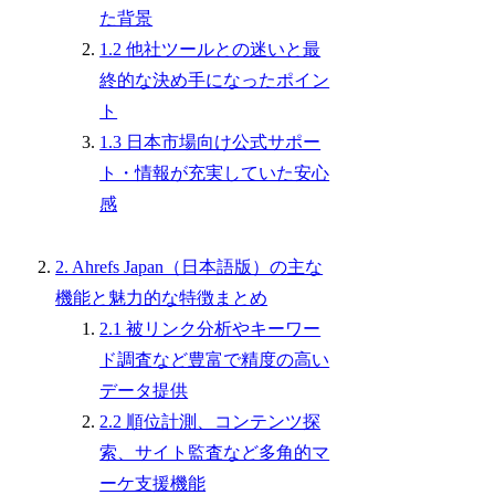
た背景
1.2 他社ツールとの迷いと最
終的な決め手になったポイン
ト
1.3 日本市場向け公式サポー
ト・情報が充実していた安心
感
2. Ahrefs Japan（日本語版）の主な
機能と魅力的な特徴まとめ
2.1 被リンク分析やキーワー
ド調査など豊富で精度の高い
データ提供
2.2 順位計測、コンテンツ探
索、サイト監査など多角的マ
ーケ支援機能