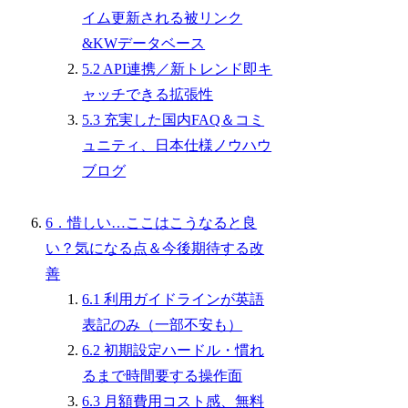
イム更新される被リンク
&KWデータベース
5.2 API連携／新トレンド即キ
ャッチできる拡張性
5.3 充実した国内FAQ＆コミ
ュニティ、日本仕様ノウハウ
ブログ
6．惜しい…ここはこうなると良
い？気になる点＆今後期待する改
善
6.1 利用ガイドラインが英語
表記のみ（一部不安も）
6.2 初期設定ハードル・慣れ
るまで時間要する操作面
6.3 月額費用コスト感、無料