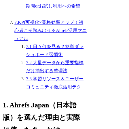
期間orお試し利用への希望
7.KPI可視化×業務効率アップ！初
心者こそ踏み出せるAhrefs活用マニ
ュアル
7.1 日々何を見る？簡単ダッ
シュボード習慣術
7.2 大量データから重要指標
だけ抽出する整理法
7.3 学習リソース＆ユーザー
コミュニティ徹底活用テク
1. Ahrefs Japan（日本語
版）を選んだ理由と実際