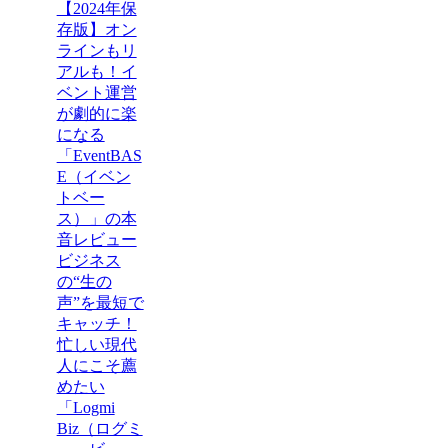
【2024年保
存版】オン
ラインもリ
アルも！イ
ベント運営
が劇的に楽
になる
「EventBAS
E（イベン
トベー
ス）」の本
音レビュー
ビジネス
の“生の
声”を最短で
キャッチ！
忙しい現代
人にこそ薦
めたい
「Logmi
Biz（ログミ