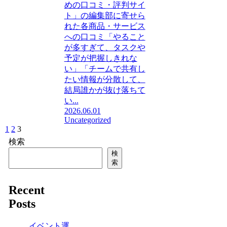
めの口コミ・評判サイ
ト」の編集部に寄せら
れた各商品・サービス
への口コミ「やること
が多すぎて、タスクや
予定が把握しきれな
い」「チームで共有し
たい情報が分散して、
結局誰かが抜け落ちて
い...
2026.06.01
Uncategorized
前
1
2
3
へ
検索
検
索
Recent
Posts
イベント運