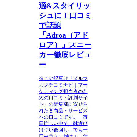
適&スタイリッ
シュに！口コミ
で話題
「Adroa（アド
ロア）」スニー
カー徹底レビュ
ー
※この記事は「メルマ
ガクチコミナビ｜マー
ケティング担当者のた
めの口コミ・評判サイ
ト」の編集部に寄せら
れた各商品・サービス
への口コミです。「毎
日忙しい中で、靴選び
はつい後回し…でも一
日中ラクに履けて、仕