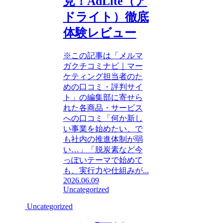
見！AdLite（ア
ドライト）徹底
体験レビュー
※この記事は「メルマ
ガクチコミナビ｜マー
ケティング担当者のた
めの口コミ・評判サイ
ト」の編集部に寄せら
れた各商品・サービス
への口コミ「何か新し
い事業を始めたい、で
も社内の推進体制が弱
い…」「脱炭素など今
っぽいテーマで始めて
も、実行力や仕組みが...
2026.06.09
Uncategorized
Uncategorized