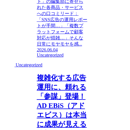
ト」の編集部に寄せら
れた各商品・サービス
への口コミリード：
「SNS広告の運用レポー
トが手間…」「複数プ
ラットフォームで顧客
対応が煩雑…」そんな
日常にモヤモヤを感...
2026.06.04
Uncategorized
Uncategorized
複雑化する広告
運用に、頼れる
「参謀」登場！
AD EBiS（アド
エビス）は本当
に成果が見える