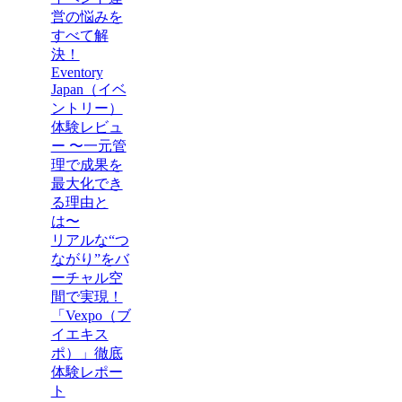
営の悩みを
すべて解
決！
Eventory
Japan（イベ
ントリー）
体験レビュ
ー 〜一元管
理で成果を
最大化でき
る理由と
は〜
リアルな“つ
ながり”をバ
ーチャル空
間で実現！
「Vexpo（ブ
イエキス
ポ）」徹底
体験レポー
ト