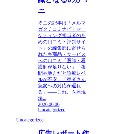
～
※この記事は「メルマ
ガクチコミナビ｜マー
ケティング担当者のた
めの口コミ・評判サイ
ト」の編集部に寄せら
れた各商品・サービス
への口コミ「医師・看
護師が足りない」「夜
間や地方だと診療レベ
ルが不安」「患者さん
急変への対応が遅れ
る」――これ、医療現
場...
2026.06.06
Uncategorized
Uncategorized
広告レポート作