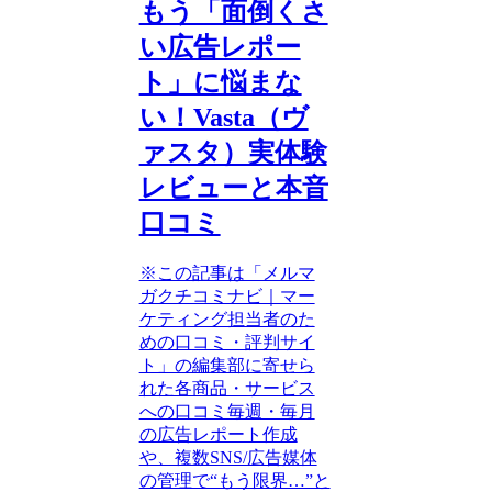
もう「面倒くさ
い広告レポー
ト」に悩まな
い！Vasta（ヴ
ァスタ）実体験
レビューと本音
口コミ
※この記事は「メルマ
ガクチコミナビ｜マー
ケティング担当者のた
めの口コミ・評判サイ
ト」の編集部に寄せら
れた各商品・サービス
への口コミ毎週・毎月
の広告レポート作成
や、複数SNS/広告媒体
の管理で“もう限界…”と