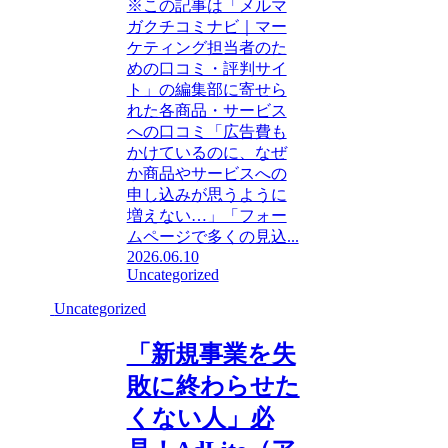
※この記事は「メルマ
ガクチコミナビ｜マー
ケティング担当者のた
めの口コミ・評判サイ
ト」の編集部に寄せら
れた各商品・サービス
への口コミ「広告費も
かけているのに、なぜ
か商品やサービスへの
申し込みが思うように
増えない…」「フォー
ムページで多くの見込...
2026.06.10
Uncategorized
Uncategorized
「新規事業を失
敗に終わらせた
くない人」必