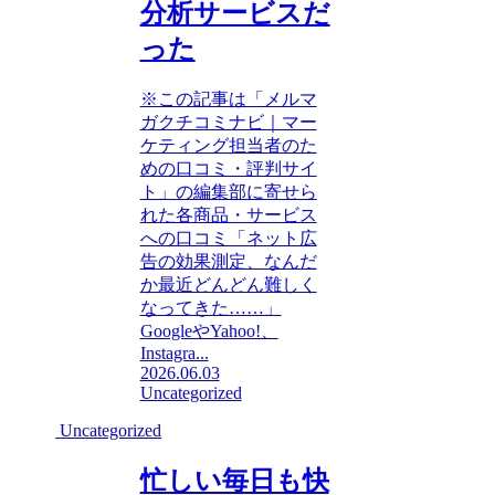
分析サービスだ
った
※この記事は「メルマ
ガクチコミナビ｜マー
ケティング担当者のた
めの口コミ・評判サイ
ト」の編集部に寄せら
れた各商品・サービス
への口コミ「ネット広
告の効果測定、なんだ
か最近どんどん難しく
なってきた……」
GoogleやYahoo!、
Instagra...
2026.06.03
Uncategorized
Uncategorized
忙しい毎日も快