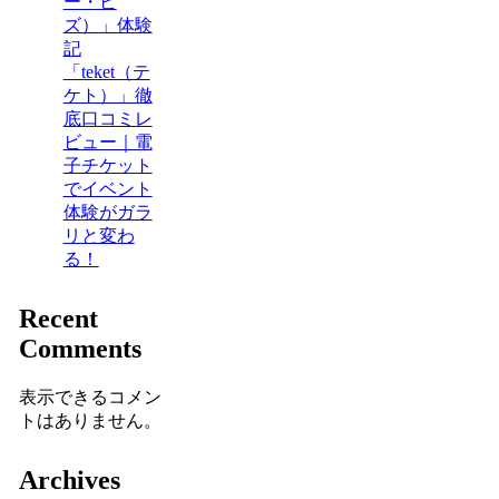
ー・ビ
ズ）」体験
記
「teket（テ
ケト）」徹
底口コミレ
ビュー｜電
子チケット
でイベント
体験がガラ
リと変わ
る！
Recent
Comments
表示できるコメン
トはありません。
Archives