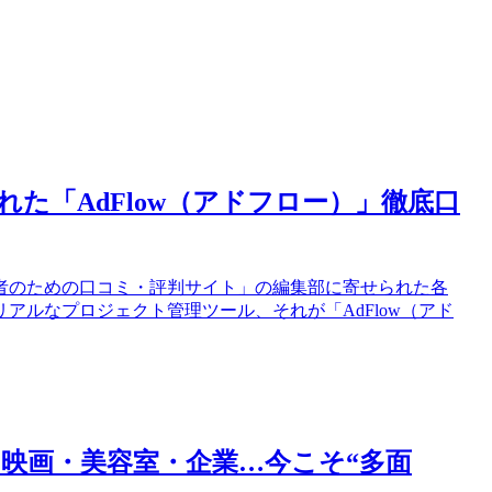
た「AdFlow（アドフロー）」徹底口
者のための口コミ・評判サイト」の編集部に寄せられた各
アルなプロジェクト管理ツール、それが「AdFlow（アド
！映画・美容室・企業…今こそ“多面