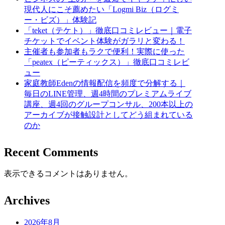
現代人にこそ薦めたい「Logmi Biz（ログミ
ー・ビズ）」体験記
「teket（テケト）」徹底口コミレビュー｜電子
チケットでイベント体験がガラリと変わる！
主催者も参加者もラクで便利！実際に使った
「peatex（ピーティックス）」徹底口コミレビ
ュー
家庭教師Edenの情報配信を頻度で分解する｜
毎日のLINE管理、週4時間のプレミアムライブ
講座、週4回のグループコンサル、200本以上の
アーカイブが接触設計としてどう組まれている
のか
Recent Comments
表示できるコメントはありません。
Archives
2026年8月