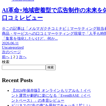
AI革命×地域密着型で広告制作の未来を体
口コミレビュー
※この記事は「メルマガクチコミナビ｜マーケティング担当
商品・サービスへの口コミマーケティング現場で「人手も時
「集客を強化したいけど、何か...
2026.06.11
Uncategorized
次のページ
前へ
1
2
3
次へ
検索
検索
Recent Posts
【2024年保存版】オンラインもリアルも！イベ
ント運営が劇的に楽になる「EventBASE（イベ
ントベース）」の本音レビュー
ビジネスの“生の声”を最短でキャッチ！忙しい