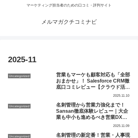
マーケティング担当者のための口コミ・評判サイト
メルマガクチコミナビ
2025-11
営業もマーケも顧客対応も「全部
Uncategorized
おまかせ」！ Salesforce CRM徹
底口コミレビュー【クラウド活用
で中小～大企業もDX加速
2025.11.10
名刺管理から営業力強化まで！
Uncategorized
Sansan徹底体験レビュー｜大企
業も中小も進めるべき営業DXの
決定版
2025.11.09
名刺管理の新定番！営業・人事現
Uncategorized