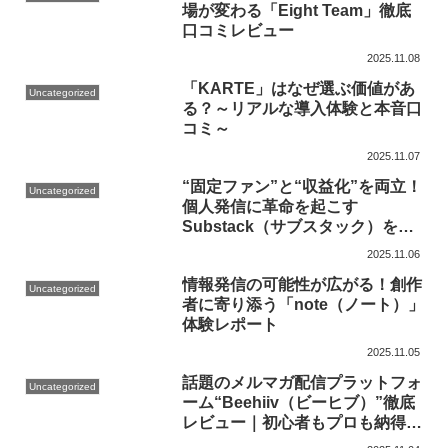
場が変わる「Eight Team」徹底
口コミレビュー
2025.11.08
「KARTE」はなぜ選ぶ価値があ
Uncategorized
る？～リアルな導入体験と本音口
コミ～
2025.11.07
“固定ファン”と“収益化”を両立！
Uncategorized
個人発信に革命を起こす
Substack（サブスタック）を徹
底口コミ【起業家＆情報発信者必
2025.11.06
見】
情報発信の可能性が広がる！創作
Uncategorized
者に寄り添う「note（ノート）」
体験レポート
2025.11.05
話題のメルマガ配信プラットフォ
Uncategorized
ーム“Beehiiv（ビーヒブ）”徹底
レビュー｜初心者もプロも納得の
直感操作と多機能性とは？