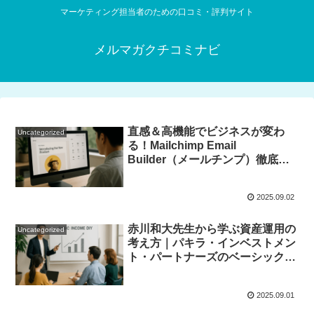
マーケティング担当者のための口コミ・評判サイト
メルマガクチコミナビ
直感＆高機能でビジネスが変わ
Uncategorized
る！Mailchimp Email
Builder（メールチンプ）徹底レ
ビュー
2025.09.02
赤川和大先生から学ぶ資産運用の
Uncategorized
考え方｜パキラ・インベストメン
ト・パートナーズのベーシックイ
ンカムDIY講座
2025.09.01