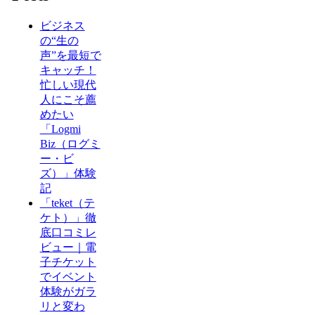
ビジネス
の“生の
声”を最短で
キャッチ！
忙しい現代
人にこそ薦
めたい
「Logmi
Biz（ログミ
ー・ビ
ズ）」体験
記
「teket（テ
ケト）」徹
底口コミレ
ビュー｜電
子チケット
でイベント
体験がガラ
リと変わ