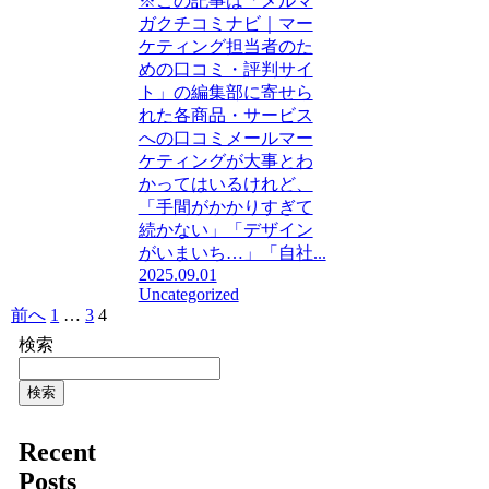
※この記事は「メルマ
ガクチコミナビ｜マー
ケティング担当者のた
めの口コミ・評判サイ
ト」の編集部に寄せら
れた各商品・サービス
への口コミメールマー
ケティングが大事とわ
かってはいるけれど、
「手間がかかりすぎて
続かない」「デザイン
がいまいち…」「自社...
2025.09.01
Uncategorized
前へ
1
…
3
4
検索
検索
Recent
Posts