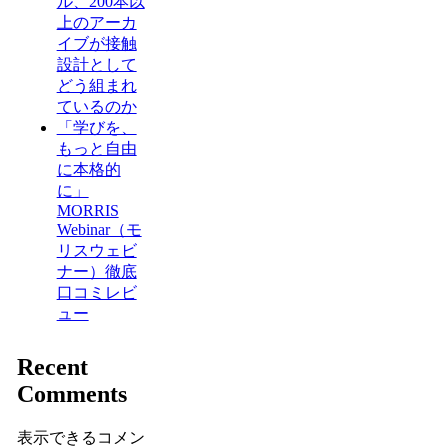
ル、200本以
上のアーカ
イブが接触
設計として
どう組まれ
ているのか
「学びを、
もっと自由
に本格的
に」
MORRIS
Webinar（モ
リスウェビ
ナー）徹底
口コミレビ
ュー
Recent
Comments
表示できるコメン