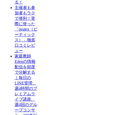
る！
主催者も参
加者もラク
で便利！実
際に使った
「peatex（ピ
ーティック
ス）」徹底
口コミレビ
ュー
家庭教師
Edenの情報
配信を頻度
で分解する
｜毎日の
LINE管理、
週4時間のプ
レミアムラ
イブ講座、
週4回のグル
ープコンサ