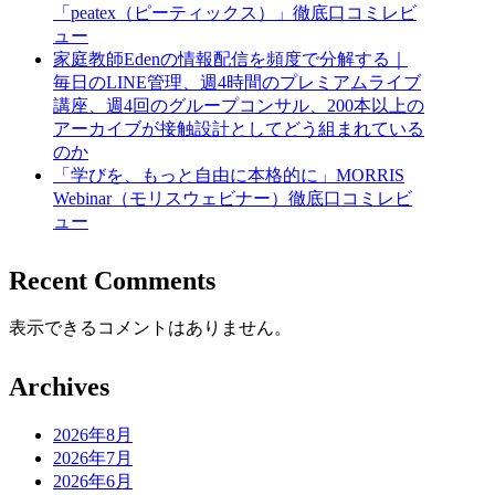
「peatex（ピーティックス）」徹底口コミレビ
ュー
家庭教師Edenの情報配信を頻度で分解する｜
毎日のLINE管理、週4時間のプレミアムライブ
講座、週4回のグループコンサル、200本以上の
アーカイブが接触設計としてどう組まれている
のか
「学びを、もっと自由に本格的に」MORRIS
Webinar（モリスウェビナー）徹底口コミレビ
ュー
Recent Comments
表示できるコメントはありません。
Archives
2026年8月
2026年7月
2026年6月