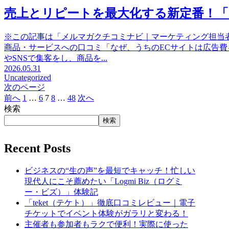
売上とリピートを最大化する新定番！「Soci
※この記事は「メルマガクチコミナビ｜マーケティング担当
商品・サービスへの口コミ「なぜ、うちのECサイトは広告
やSNSで集客をし、商品を...
2026.05.31
Uncategorized
次のページ
前へ
1
…
6
7
8
…
48
次へ
検索
検索
Recent Posts
ビジネスの“生の声”を最短でキャッチ！忙しい
現代人にこそ薦めたい「Logmi Biz（ログミ
ー・ビズ）」体験記
「teket（テケト）」徹底口コミレビュー｜電子
チケットでイベント体験がガラリと変わる！
主催者も参加者もラクで便利！実際に使った