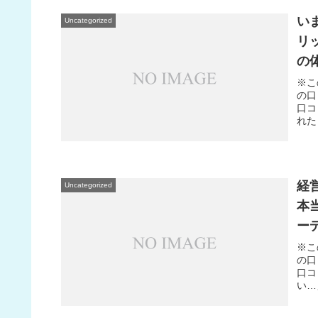
い
Uncategorized
リッ
の
※こ
の口
口コ
れた
経
Uncategorized
本
ー
※こ
の口
口コ
い…