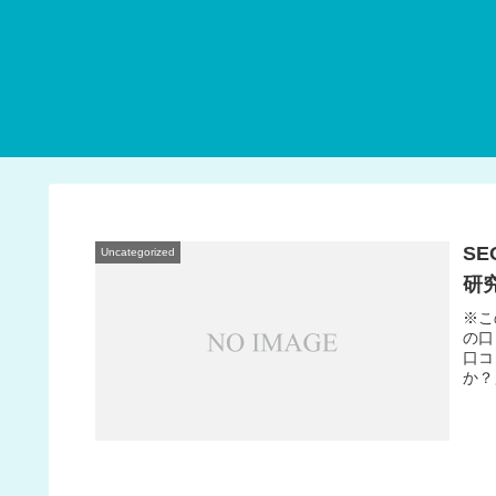
S
Uncategorized
研
※こ
の口
口コ
か？