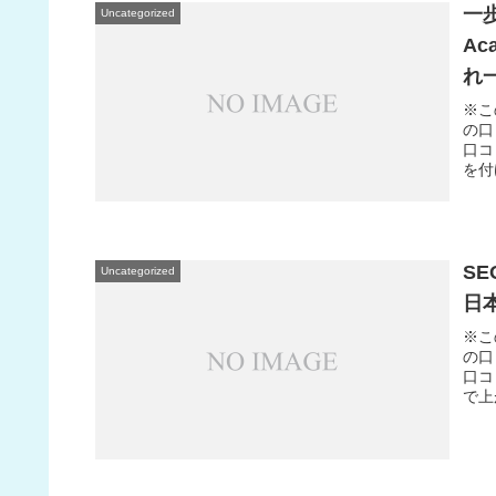
一歩
Uncategorized
A
れ
※こ
の口
口コ
を付
SE
Uncategorized
日
※こ
の口
口コ
で上