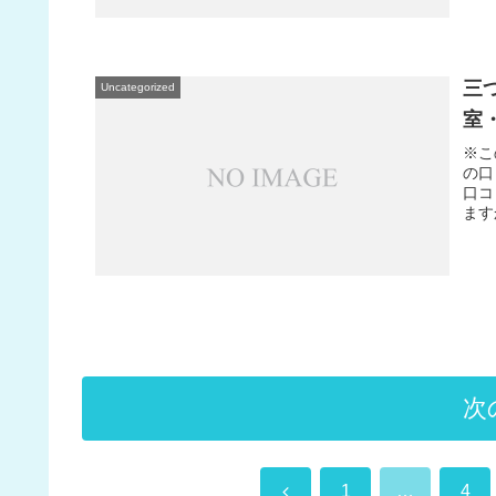
三
Uncategorized
室
※こ
の口
口コ
ます
次
前
1
…
4