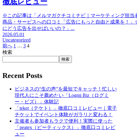
徹底レビュー
※この記事は「メルマガクチコミナビ｜マーケティング担当
商品・サービスへの口コミ「広告にもっと自由と成果を！」
にどう広告を出せばいいの？」...
2026.05.01
Uncategorized
前へ
1
…
3
4
検索
検索
Recent Posts
ビジネスの“生の声”を最短でキャッチ！忙しい
現代人にこそ薦めたい「Logmi Biz（ログミ
ー・ビズ）」体験記
「teket（テケト）」徹底口コミレビュー｜電子
チケットでイベント体験がガラリと変わる！
主催者も参加者もラクで便利！実際に使った
「peatex（ピーティックス）」徹底口コミレビ
ュー